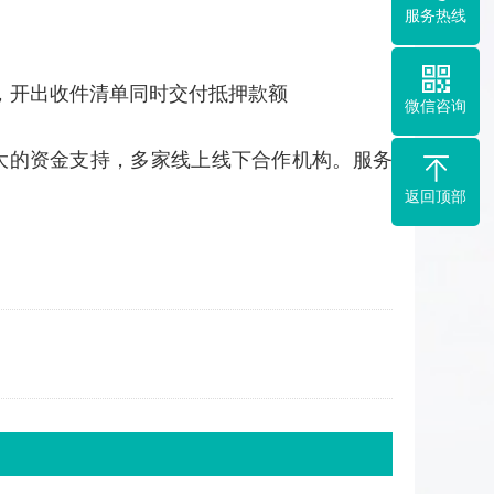
服务热线
，开出收件清单同时交付抵押款额
微信咨询
大的资金支持，多家线上线下合作机构。服务
返回顶部