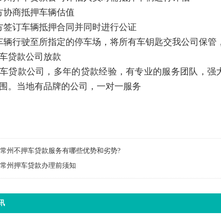
方协商抵押车辆估值
方签订车辆抵押合同并同时进行公证
车辆行驶至所指定的停车场，将所有车钥匙交我公司保管
车贷款公司放款
车贷款公司，多年的贷款经验，有专业的服务团队，强
围。当地有品牌的公司，一对一服务
常州不押车贷款服务有哪些优势和劣势?
常州押车贷款办理前须知
讯