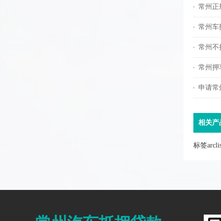
常州正
常州车
常州不
常州押
申请常
相关产
标签arc