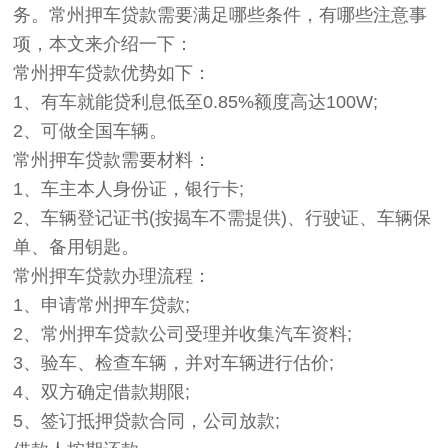
务。常州押车贷款需要满足哪些条件，有哪些注意事
项，本文来介绍一下：
常州押车贷款优势如下：
1、有车就能贷利息低至0.85%额度高达100W;
2、可做全国车辆。
常州押车贷款需要材料：
1、车主本人身份证，银行卡;
2、车辆登记证书(按揭车不需提供)、行驶证、车辆保
单、备用钥匙。
常州押车贷款办理流程：
1、申请常州押车贷款;
2、常州押车贷款公司受理并收集汽车资料;
3、验车、检查车辆，并对车辆进行估价;
4、双方确定借款期限;
5、签订抵押贷款合同，公司放款;